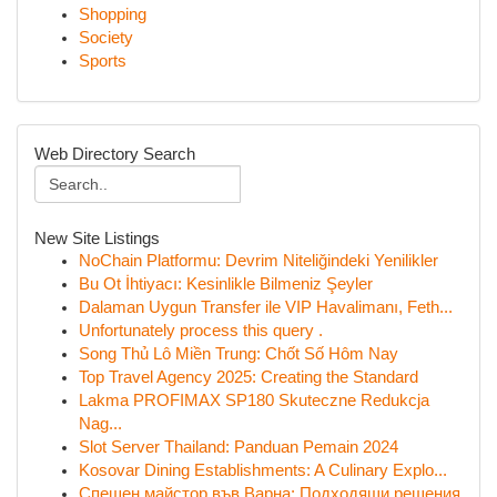
Shopping
Society
Sports
Web Directory Search
New Site Listings
NoChain Platformu: Devrim Niteliğindeki Yenilikler
Bu Ot İhtiyacı: Kesinlikle Bilmeniz Şeyler
Dalaman Uygun Transfer ile VIP Havalimanı, Feth...
Unfortunately process this query .
Song Thủ Lô Miền Trung: Chốt Số Hôm Nay
Top Travel Agency 2025: Creating the Standard
Lakma PROFIMAX SP180 Skuteczne Redukcja
Nag...
Slot Server Thailand: Panduan Pemain 2024
Kosovar Dining Establishments: A Culinary Explo...
Спешен майстор във Варна: Подходящи решения