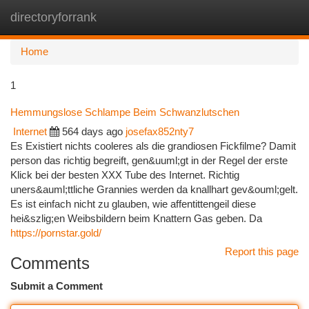
directoryforrank
Togg
navi
Home
1
Hemmungslose Schlampe Beim Schwanzlutschen
Internet
564 days ago
josefax852nty7
Es Existiert nichts cooleres als die grandiosen Fickfilme? Damit
person das richtig begreift, gen&uuml;gt in der Regel der erste
Klick bei der besten XXX Tube des Internet. Richtig
uners&auml;ttliche Grannies werden da knallhart gev&ouml;gelt.
Es ist einfach nicht zu glauben, wie affentittengeil diese
hei&szlig;en Weibsbildern beim Knattern Gas geben. Da
https://pornstar.gold/
Report this page
Comments
Submit a Comment