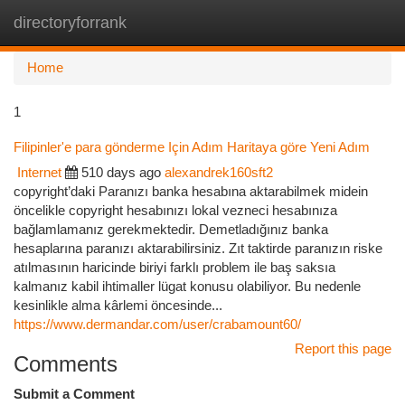
directoryforrank
Togg
navi
Home
1
Filipinler'e para gönderme Için Adım Haritaya göre Yeni Adım
Internet
510 days ago
alexandrek160sft2
copyright’daki Paranızı banka hesabına aktarabilmek midein
öncelikle copyright hesabınızı lokal vezneci hesabınıza
bağlamlamanız gerekmektedir. Demetladığınız banka
hesaplarına paranızı aktarabilirsiniz. Zıt taktirde paranızın riske
atılmasının haricinde biriyi farklı problem ile baş saksıa
kalmanız kabil ihtimaller lügat konusu olabiliyor. Bu nedenle
kesinlikle alma kârlemi öncesinde...
https://www.dermandar.com/user/crabamount60/
Report this page
Comments
Submit a Comment