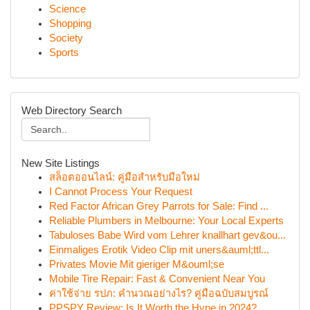
Science
Shopping
Society
Sports
Web Directory Search
New Site Listings
สล็อตออนไลน์: คู่มือสำหรับมือใหม่
I Cannot Process Your Request
Red Factor African Grey Parrots for Sale: Find ...
Reliable Plumbers in Melbourne: Your Local Experts
Tabuloses Babe Wird vom Lehrer knallhart gev&ou...
Einmaliges Erotik Video Clip mit uners&auml;ttl...
Privates Movie Mit gieriger M&ouml;se
Mobile Tire Repair: Fast & Convenient Near You
ค่าใช้จ่าย รปภ: คำนวณอย่างไร? คู่มือฉบับสมบูรณ์
PPSPY Review: Is It Worth the Hype in 2024?