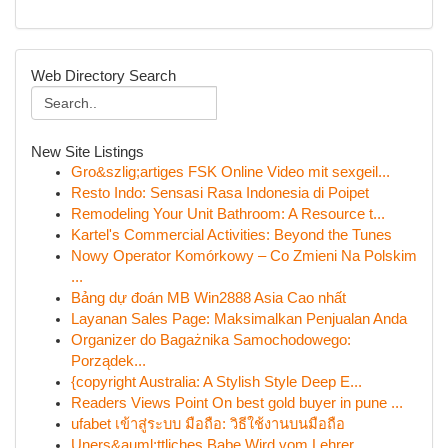
Web Directory Search
New Site Listings
Gro&szlig;artiges FSK Online Video mit sexgeil...
Resto Indo: Sensasi Rasa Indonesia di Poipet
Remodeling Your Unit Bathroom: A Resource t...
Kartel's Commercial Activities: Beyond the Tunes
Nowy Operator Komórkowy – Co Zmieni Na Polskim
...
Bảng dự đoán MB Win2888 Asia Cao nhất
Layanan Sales Page: Maksimalkan Penjualan Anda
Organizer do Bagażnika Samochodowego:
Porządek...
{copyright Australia: A Stylish Style Deep E...
Readers Views Point On best gold buyer in pune ...
ufabet เข้าสู่ระบบ มือถือ: วิธีใช้งานบนมือถือ
Uners&auml;ttliches Babe Wird vom Lehrer