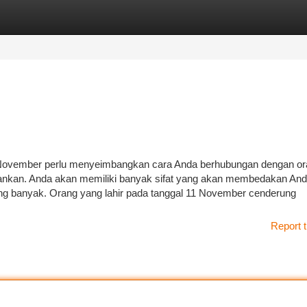
tegories
Register
Login
 November perlu menyeimbangkan cara Anda berhubungan dengan or
sarankan. Anda akan memiliki banyak sifat yang akan membedakan And
ang banyak. Orang yang lahir pada tanggal 11 November cenderung
Report t