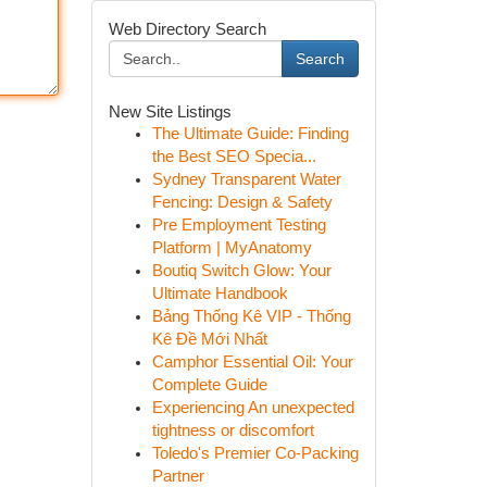
Web Directory Search
Search
New Site Listings
The Ultimate Guide: Finding
the Best SEO Specia...
Sydney Transparent Water
Fencing: Design & Safety
Pre Employment Testing
Platform | MyAnatomy
Boutiq Switch Glow: Your
Ultimate Handbook
Bảng Thống Kê VIP - Thống
Kê Đề Mới Nhất
Camphor Essential Oil: Your
Complete Guide
Experiencing An unexpected
tightness or discomfort
Toledo's Premier Co-Packing
Partner