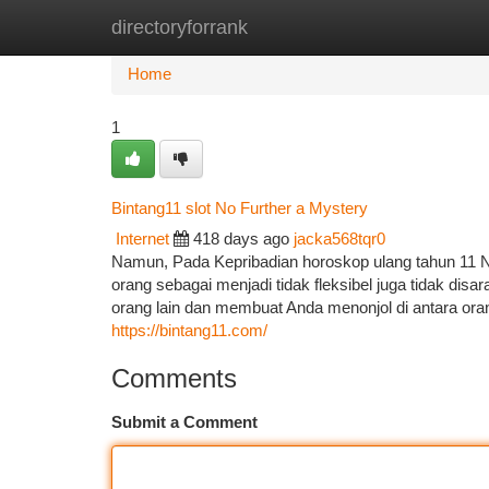
directoryforrank
Home
New Site Listings
Add Site
Ca
Home
1
Bintang11 slot No Further a Mystery
Internet
418 days ago
jacka568tqr0
Namun, Pada Kepribadian horoskop ulang tahun 11
orang sebagai menjadi tidak fleksibel juga tidak di
orang lain dan membuat Anda menonjol di antara or
https://bintang11.com/
Comments
Submit a Comment