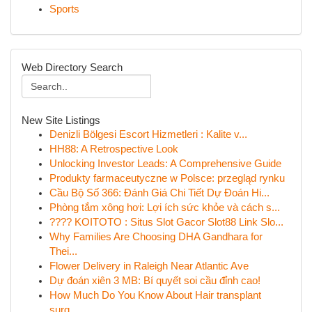
Sports
Web Directory Search
New Site Listings
Denizli Bölgesi Escort Hizmetleri : Kalite v...
HH88: A Retrospective Look
Unlocking Investor Leads: A Comprehensive Guide
Produkty farmaceutyczne w Polsce: przegląd rynku
Cầu Bộ Số 366: Đánh Giá Chi Tiết Dự Đoán Hi...
Phòng tắm xông hơi: Lợi ích sức khỏe và cách s...
???? KOITOTO : Situs Slot Gacor Slot88 Link Slo...
Why Families Are Choosing DHA Gandhara for
Thei...
Flower Delivery in Raleigh Near Atlantic Ave
Dự đoán xiên 3 MB: Bí quyết soi cầu đỉnh cao!
How Much Do You Know About Hair transplant
surg...