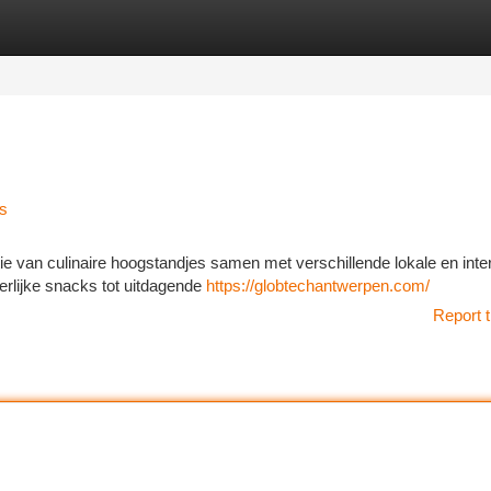
tegories
Register
Login
ls
ctie van culinaire hoogstandjes samen met verschillende lokale en inte
eerlijke snacks tot uitdagende
https://globtechantwerpen.com/
Report t