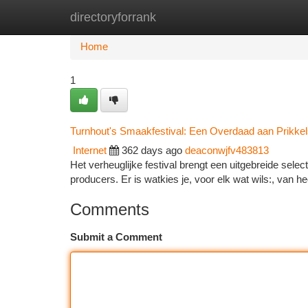
directoryforrank
Home
New Site Listings
Add Site
Ca
Home
1
Turnhout's Smaakfestival: Een Overdaad aan Prikke
Internet
362 days ago
deaconwjfv483813
Het verheuglijke festival brengt een uitgebreide sele
producers. Er is watkies je, voor elk wat wils:, van h
Comments
Submit a Comment