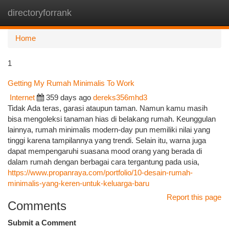
directoryforrank
Togg
navi
Home
1
Getting My Rumah Minimalis To Work
Internet
359 days ago
dereks356mhd3
Tidak Ada teras, garasi ataupun taman. Namun kamu masih
bisa mengoleksi tanaman hias di belakang rumah. Keunggulan
lainnya, rumah minimalis modern-day pun memiliki nilai yang
tinggi karena tampilannya yang trendi. Selain itu, warna juga
dapat mempengaruhi suasana mood orang yang berada di
dalam rumah dengan berbagai cara tergantung pada usia,
https://www.propanraya.com/portfolio/10-desain-rumah-
minimalis-yang-keren-untuk-keluarga-baru
Report this page
Comments
Submit a Comment