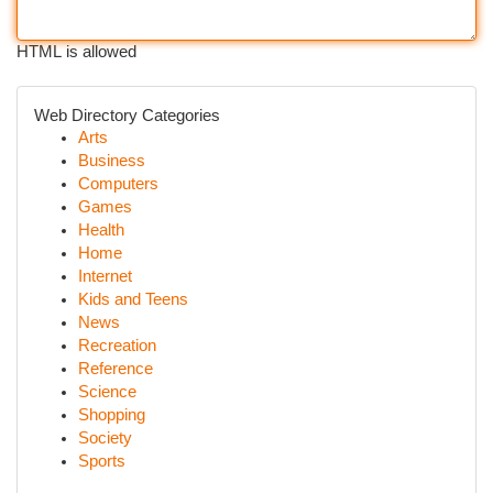
HTML is allowed
Web Directory Categories
Arts
Business
Computers
Games
Health
Home
Internet
Kids and Teens
News
Recreation
Reference
Science
Shopping
Society
Sports