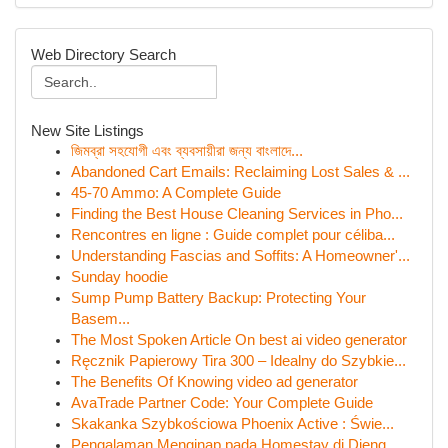
Web Directory Search
New Site Listings
জিমব্রা সহযোগী এবং ব্যবসায়ীরা জন্য বাংলাদে...
Abandoned Cart Emails: Reclaiming Lost Sales & ...
45-70 Ammo: A Complete Guide
Finding the Best House Cleaning Services in Pho...
Rencontres en ligne : Guide complet pour céliba...
Understanding Fascias and Soffits: A Homeowner'...
Sunday hoodie
Sump Pump Battery Backup: Protecting Your
Basem...
The Most Spoken Article On best ai video generator
Ręcznik Papierowy Tira 300 – Idealny do Szybkie...
The Benefits Of Knowing video ad generator
AvaTrade Partner Code: Your Complete Guide
Skakanka Szybkościowa Phoenix Active : Świe...
Pengalaman Menginap pada Homestay di Dieng