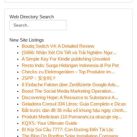
Web Directory Search
New Site Listings
Boutiq Switch V4: A Detailed Review
{S666: Nhận Xét Chi Tiết và Trải Nghiệm Ngư...
A Simple Key For Kindle publishing Unveiled
Resto Indo: Surga Hidangan Indonesia di Poi Pet
Checks zu Elektrogeräten – Top Produkte im...
JSPP：安全吗？
8 Einfache Fakten über Zertifizierte Google Ads...
Boost The Social Media Marketing Operation...
Discovering Hope: A Resource to Substance A...
Geladeira Consul 334 Litros: Guia Completo e Dicas
Bắt trước dàn đề 36 mẫu số khung hậu ngày chính...
Produkt Mediclean 110 Pomarańcza okazuje się...
KQXS: Your Ultimate Guide
Bí Kíp Soi Cầu 7777: Con Đường Đến Tài Lộc
The Blog On Rooftop Solar Installation Company ...