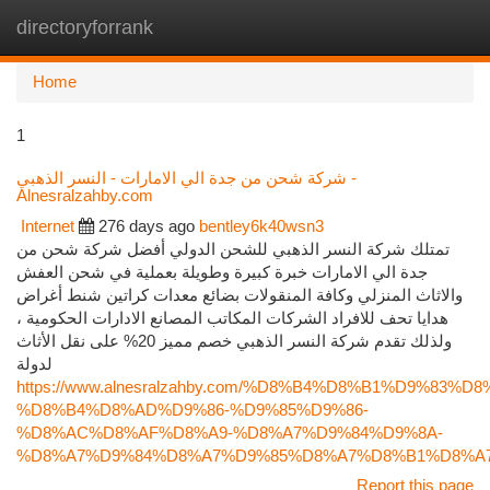
directoryforrank
Togg
navi
Home
1
شركة شحن من جدة الي الامارات - النسر الذهبي -
Alnesralzahby.com
Internet
276 days ago
bentley6k40wsn3
تمتلك شركة النسر الذهبي للشحن الدولي أفضل شركة شحن من
جدة الي الامارات خبرة كبيرة وطويلة بعملية في شحن العفش
والاثاث المنزلي وكافة المنقولات بضائع معدات كراتين شنط أغراض
هدايا تحف للافراد الشركات المكاتب المصانع الادارات الحكومية ،
ولذلك تقدم شركة النسر الذهبي خصم مميز 20% على نقل الأثاث
لدولة
https://www.alnesralzahby.com/%D8%B4%D8%B1%D9%83%D8
%D8%B4%D8%AD%D9%86-%D9%85%D9%86-
%D8%AC%D8%AF%D8%A9-%D8%A7%D9%84%D9%8A-
%D8%A7%D9%84%D8%A7%D9%85%D8%A7%D8%B1%D8%A
Report this page