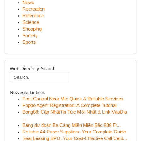
News
Recreation
Reference
Science
Shopping
Society
Sports
Web Directory Search
New Site Listings
Pest Control Near Me: Quick & Reliable Services
Poppo Agent Registration: A Complete Tutorial
Bong88: Cập NhậtTin Tức Mới Nhất & Link VàoĐịa
...
Bảng dự đoán Ba Càng Miền Miền Bắc 888 Fr...
Reliable A4 Paper Suppliers: Your Complete Guide
Seat Leasing BPO: Your Cost-Effective Call Cent...