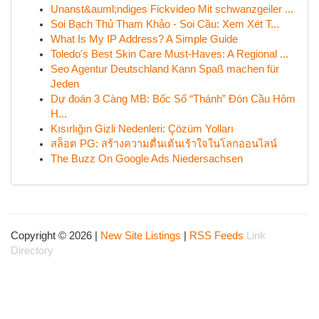
Unanst&auml;ndiges Fickvideo Mit schwanzgeiler ...
Soi Bạch Thủ Tham Khảo - Soi Cầu: Xem Xét T...
What Is My IP Address? A Simple Guide
Toledo's Best Skin Care Must-Haves: A Regional ...
Seo Agentur Deutschland Kann Spaß machen für
Jeden
Dự đoán 3 Càng MB: Bốc Số “Thánh” Đón Cầu Hôm
H...
Kısırlığın Gizli Nedenleri: Çözüm Yolları
สล็อต PG: สร้างความตื่นเต้นเร้าใจในโลกออนไลน์
The Buzz On Google Ads Niedersachsen
Copyright © 2026 |
New Site Listings
|
RSS Feeds
Link
Directory