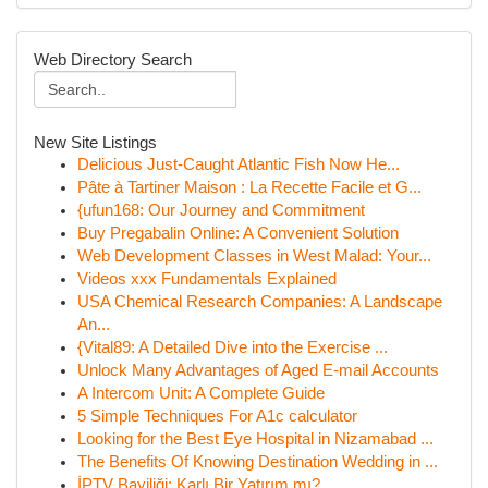
Web Directory Search
New Site Listings
Delicious Just-Caught Atlantic Fish Now He...
Pâte à Tartiner Maison : La Recette Facile et G...
{ufun168: Our Journey and Commitment
Buy Pregabalin Online: A Convenient Solution
Web Development Classes in West Malad: Your...
Videos xxx Fundamentals Explained
USA Chemical Research Companies: A Landscape
An...
{Vital89: A Detailed Dive into the Exercise ...
Unlock Many Advantages of Aged E-mail Accounts
A Intercom Unit: A Complete Guide
5 Simple Techniques For A1c calculator
Looking for the Best Eye Hospital in Nizamabad ...
The Benefits Of Knowing Destination Wedding in ...
İPTV Bayiliği: Karlı Bir Yatırım mı?