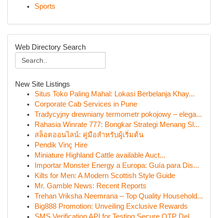
Sports
Web Directory Search
New Site Listings
Situs Toko Paling Mahal: Lokasi Berbelanja Khay...
Corporate Cab Services in Pune
Tradycyjny drewniany termometr pokojowy – elega...
Rahasia Winrate 777: Bongkar Strategi Menang Sl...
สล็อตออนไลน์: คู่มือสำหรับผู้เริ่มต้น
Pendik Vinç Hire
Miniature Highland Cattle available Auct...
Importar Monster Energy a Europa: Guía para Dis...
Kilts for Men: A Modern Scottish Style Guide
Mr. Gamble News: Recent Reports
Trehan Vriksha Neemrana – Top Quality Household...
Big888 Promotion: Unveiling Exclusive Rewards
SMS Verification API for Testing Secure OTP Del...