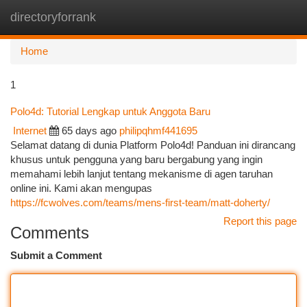
directoryforrank
Togg
navi
Home
1
Polo4d: Tutorial Lengkap untuk Anggota Baru
Internet
65 days ago
philipqhmf441695
Selamat datang di dunia Platform Polo4d! Panduan ini dirancang
khusus untuk pengguna yang baru bergabung yang ingin
memahami lebih lanjut tentang mekanisme di agen taruhan
online ini. Kami akan mengupas
https://fcwolves.com/teams/mens-first-team/matt-doherty/
Report this page
Comments
Submit a Comment