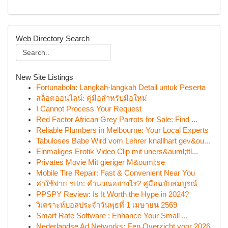
Web Directory Search
New Site Listings
Fortunabola: Langkah-langkah Detail untuk Peserta
สล็อตออนไลน์: คู่มือสำหรับมือใหม่
I Cannot Process Your Request
Red Factor African Grey Parrots for Sale: Find ...
Reliable Plumbers in Melbourne: Your Local Experts
Tabuloses Babe Wird vom Lehrer knallhart gev&ou...
Einmaliges Erotik Video Clip mit uners&auml;ttl...
Privates Movie Mit gieriger M&ouml;se
Mobile Tire Repair: Fast & Convenient Near You
ค่าใช้จ่าย รปภ: คำนวณอย่างไร? คู่มือฉบับสมบูรณ์
PPSPY Review: Is It Worth the Hype in 2024?
วิเคราะห์บอลประจำวันพุธที่ 1 เมษายน 2569
Smart Rate Software : Enhance Your Small ...
Nederlandse Ad Networks: Een Overzicht voor 2026