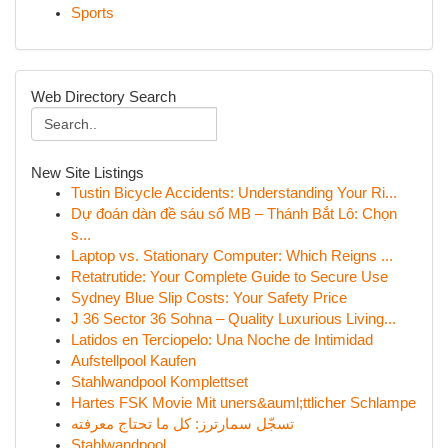
Sports
Web Directory Search
New Site Listings
Tustin Bicycle Accidents: Understanding Your Ri...
Dự đoán dàn đề sáu số MB – Thánh Bắt Lô: Chọn
s...
Laptop vs. Stationary Computer: Which Reigns ...
Retatrutide: Your Complete Guide to Secure Use
Sydney Blue Slip Costs: Your Safety Price
J 36 Sector 36 Sohna – Quality Luxurious Living...
Latidos en Terciopelo: Una Noche de Intimidad
Aufstellpool Kaufen
Stahlwandpool Komplettset
Hartes FSK Movie Mit uners&auml;ttlicher Schlampe
تسجّل سمارترز: كل ما تحتاج معرفته
Stahlwandpool