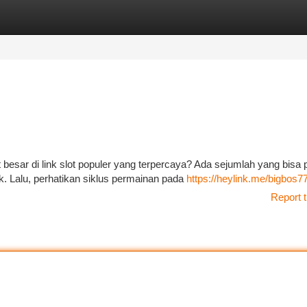
tegories
Register
Login
besar di link slot populer yang terpercaya? Ada sejumlah yang bisa
ik. Lalu, perhatikan siklus permainan pada
https://heylink.me/bigbos77
Report t