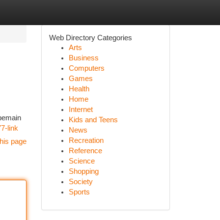
Web Directory Categories
Arts
Business
Computers
Games
Health
Home
Internet
 pemain
Kids and Teens
7-link
News
Recreation
his page
Reference
Science
Shopping
Society
Sports