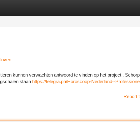
tegories
Register
Login
loven
 Stieren kunnen verwachten antwoord te vinden op het project . Schorp
egschalen staan
https://telegra.ph/Horoscoop-Nederland--Professione
Report t