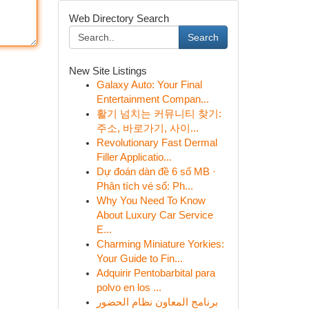
Web Directory Search
Search
New Site Listings
Galaxy Auto: Your Final
Entertainment Compan...
활기 넘치는 커뮤니티 찾기:
주소, 바로가기, 사이...
Revolutionary Fast Dermal
Filler Applicatio...
Dự đoán dàn đề 6 số MB ·
Phân tích vé số: Ph...
Why You Need To Know
About Luxury Car Service
E...
Charming Miniature Yorkies:
Your Guide to Fin...
Adquirir Pentobarbital para
polvo en los ...
برنامج المعاون نظام الحضور