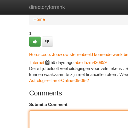
directoryforrank
Home
New Site Listings
Add Site
Ca
Home
1
Horoscoop: Jouw uw sterrenbeeld komende week be
Internet
59 days ago
abeldhzm430999
Deze tijd belooft veel uitdagingen voor vele tekens .
kunnen waakzaam te zijn met financiële zaken . We
Astrologie--Tarot-Online-05-06-2
Comments
Submit a Comment