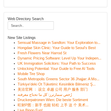
Web Directory Search
New Site Listings
Sensual Massage in Sandton: Your Exploration to...
Hongdae Skin Clinic: Your Guide to Seoul's Best
Fresh Flowers Near Harrod St
Dynamic Pricing Software: Level Up Your Indepen...
UK Immigration Solicitors: Your Path to Success
Unlocking Potential: Your Guide to Free AI Tools
Mobile Tire Shop
South Metropolis Greens Sector 36 Jhajjar: A Mo...
Türkiye'deki Ot Tüketimi: Kesinlikle Bilmeniz Ş...
美洽官网 ： 设立 卓越 公司 用户 服务 部门
رُخص سمارترز: كل ما تحتاج معرفته
Druckerpatronen Wien: Die beste Sortiment
旺财P图：新手 也能 轻松 上手 这 个 美术...
Live Bingo Fun!