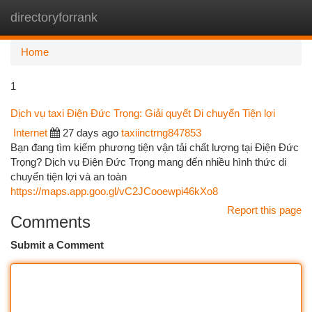
directoryforrank
Togg
navi
Home
1
Dịch vụ taxi Điện Đức Trọng: Giải quyết Di chuyển Tiện lợi
Internet
27 days ago
taxiinctrng847853
Bạn đang tìm kiếm phương tiện vận tải chất lượng tại Điện Đức
Trọng? Dịch vụ Điện Đức Trọng mang đến nhiều hình thức di
chuyển tiện lợi và an toàn
https://maps.app.goo.gl/vC2JCooewpi46kXo8
Report this page
Comments
Submit a Comment